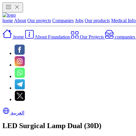
home
About
Our projects
Companies
Jobs
Our products
Medical Info
home
About Foundation
Our Projects
companie
العربية
LED Surgical Lamp Dual (30D)